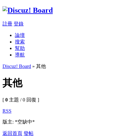
註冊
登錄
論壇
搜索
幫助
導航
Discuz! Board
» 其他
其他
[
0
主題 / 0 回復 ]
RSS
版主: *空缺中*
返回首頁
發帖