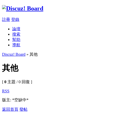
註冊
登錄
論壇
搜索
幫助
導航
Discuz! Board
» 其他
其他
[
0
主題 / 0 回復 ]
RSS
版主: *空缺中*
返回首頁
發帖