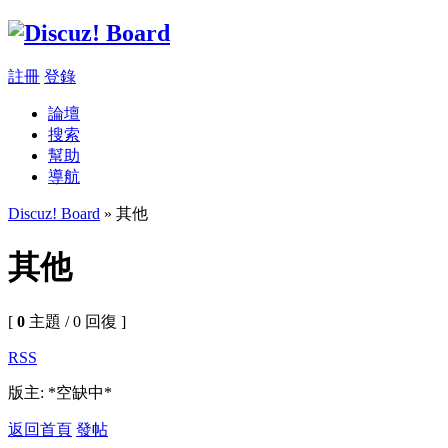
註冊
登錄
論壇
搜索
幫助
導航
Discuz! Board
» 其他
其他
[
0
主題 / 0 回復 ]
RSS
版主: *空缺中*
返回首頁
發帖