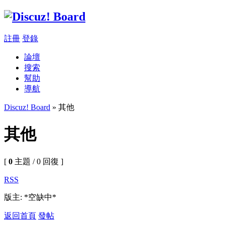
註冊
登錄
論壇
搜索
幫助
導航
Discuz! Board
» 其他
其他
[
0
主題 / 0 回復 ]
RSS
版主: *空缺中*
返回首頁
發帖