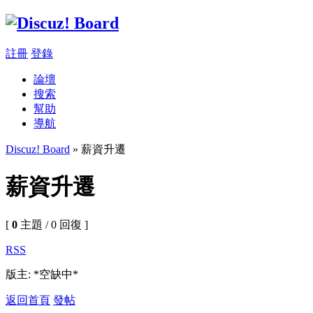
註冊
登錄
論壇
搜索
幫助
導航
Discuz! Board
» 薪資升遷
薪資升遷
[
0
主題 / 0 回復 ]
RSS
版主: *空缺中*
返回首頁
發帖