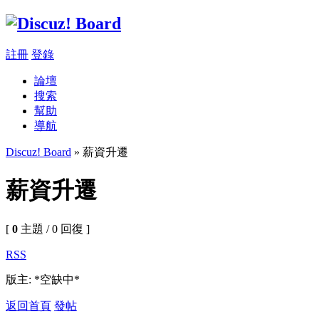
註冊
登錄
論壇
搜索
幫助
導航
Discuz! Board
» 薪資升遷
薪資升遷
[
0
主題 / 0 回復 ]
RSS
版主: *空缺中*
返回首頁
發帖