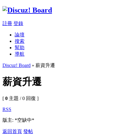
註冊
登錄
論壇
搜索
幫助
導航
Discuz! Board
» 薪資升遷
薪資升遷
[
0
主題 / 0 回復 ]
RSS
版主: *空缺中*
返回首頁
發帖