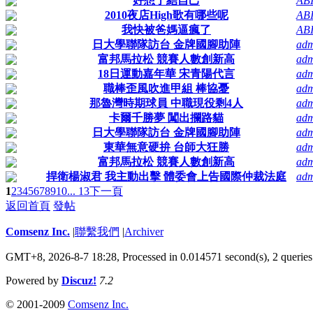
好想了結自己
AB
2010夜店High歌有哪些呢
AB
我快被爸媽逼瘋了
AB
日大學聯隊訪台 金牌國腳助陣
adm
富邦馬拉松 競賽人數創新高
adm
18日運動嘉年華 宋青陽代言
adm
職棒歪風吹進甲組 棒協憂
adm
那魯灣時期球員 中職現役剩4人
adm
卡爾千勝夢 闖出攔路貓
adm
日大學聯隊訪台 金牌國腳助陣
adm
東華無意硬拚 台師大狂勝
adm
富邦馬拉松 競賽人數創新高
adm
捍衛楊淑君 我主動出擊 體委會上告國際仲裁法庭
adm
1
2
3
4
5
6
7
8
9
10
... 13
下一頁
返回首頁
發帖
Comsenz Inc.
|
聯繫我們
|
Archiver
GMT+8, 2026-8-7 18:28,
Processed in 0.014571 second(s), 2 queries
Powered by
Discuz!
7.2
© 2001-2009
Comsenz Inc.