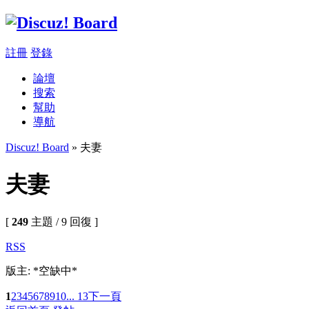
註冊
登錄
論壇
搜索
幫助
導航
Discuz! Board
» 夫妻
夫妻
[
249
主題 / 9 回復 ]
RSS
版主: *空缺中*
1
2
3
4
5
6
7
8
9
10
... 13
下一頁