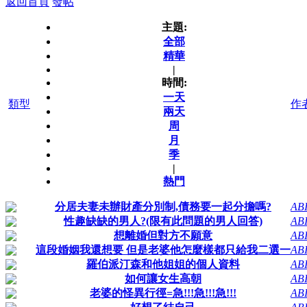
返回首頁
發帖
主題:
全部
精華
|
時間:
一天
類型
作
兩天
周
月
季
|
熱門
分居夫妻未辦財產分別制,債務要一起分擔嗎?
AB
性趣缺缺的男人?(限有此問題的男人回答)
AB
想離婚但對方不願意
AB
這段婚姻我還想要 但是老婆他怎麼樣都只給我二選一
AB
羅伯派汀森和他姐姐的個人資料
AB
如何讓女生高朝
AB
老婆的怪異行徑=急!!!急!!!急!!!
AB