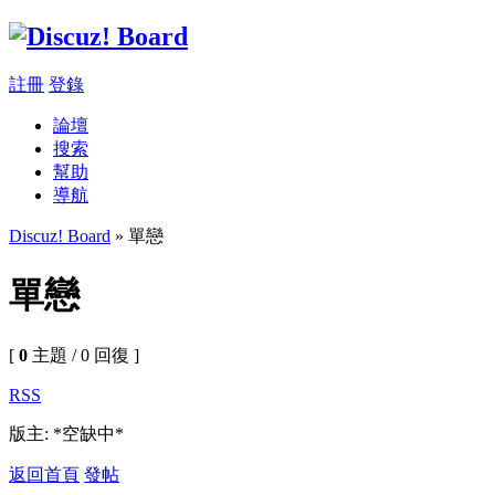
註冊
登錄
論壇
搜索
幫助
導航
Discuz! Board
» 單戀
單戀
[
0
主題 / 0 回復 ]
RSS
版主: *空缺中*
返回首頁
發帖