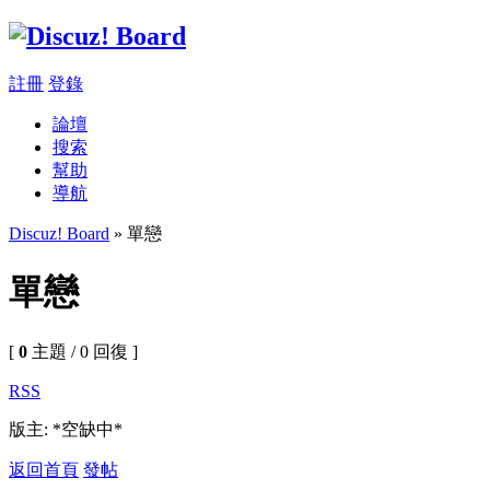
註冊
登錄
論壇
搜索
幫助
導航
Discuz! Board
» 單戀
單戀
[
0
主題 / 0 回復 ]
RSS
版主: *空缺中*
返回首頁
發帖